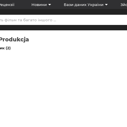
Рецензії
Новини
Бази даних України
Зйо
 Produkcja
к (2)