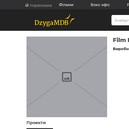
Фільми
Бокс офіс
Українська
Film
Виробни
Проекти