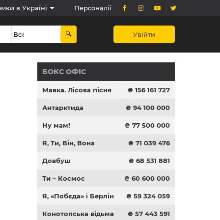
мки в Україні
Персоналії
Увійти
БОКС ОФІС
Мавка. Лісова пісня
₴ 156 161 727
Антарктида
₴ 94 100 000
Ну мам!
₴ 77 500 000
Я, Ти, Він, Вона
₴ 71 039 476
Довбуш
₴ 68 531 881
Ти – Космос
₴ 60 600 000
Я, «Побєда» і Берлін
₴ 59 324 059
Конотопська відьма
₴ 57 443 591