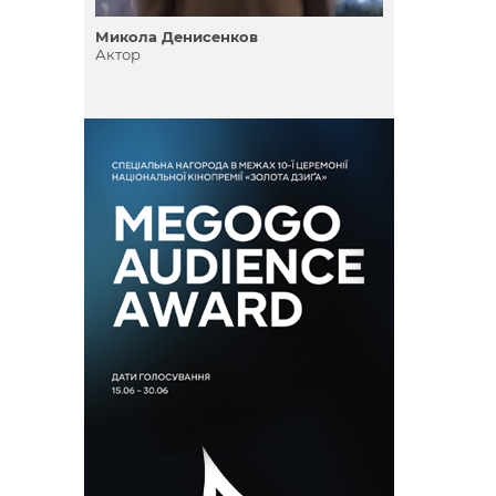
Микола Денисенков
Актор