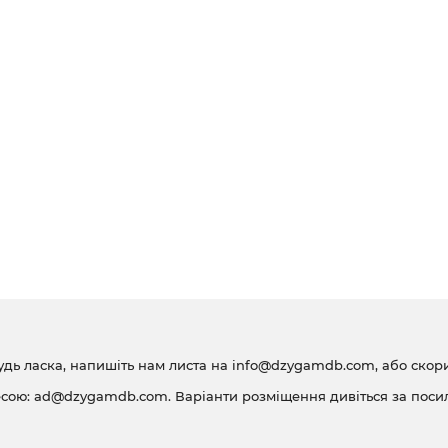
удь ласка, напишіть нам листа на
info@dzygamdb.com
, або ско
есою:
ad@dzygamdb.com
. Варіанти розміщення дивіться за
поси