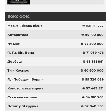
БОКС ОФІС
Мавка. Лісова пісня
₴ 156 161 727
Антарктида
₴ 94 100 000
Ну мам!
₴ 77 500 000
Я, Ти, Він, Вона
₴ 71 039 476
Довбуш
₴ 68 531 881
Ти – Космос
₴ 60 600 000
Я, «Побєда» і Берлін
₴ 59 324 059
Конотопська відьма
₴ 57 443 591
Скажене весілля
₴ 54 910 768
Потяг у 31 грудня
₴ 52 048 550