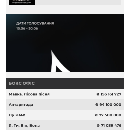
БОКС ОФІС
Мавка. Лісова пісня
₴ 156 161 727
Антарктида
₴ 94 100 000
Ну мам!
₴ 77 500 000
Я, Ти, Він, Вона
₴ 71 039 476