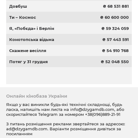
Довбуш
₴ 68 531 881
Ти – Космос
₴ 60 600 000
Я, «Побєда» і Берлін
₴ 59 324 059
Конотопська відьма
₴ 57 443 591
Скажене весілля
₴ 54 910 768
Потяг у 31 грудня
₴ 52 048 550
Онлайн кінобаза України
Якщо у вас виникли будь-які технічні складнощі, будь
ласка, напишіть нам листа на
info@dzygamdb.com
, або
скористайтеся Telegram за номером
+38(096)889-21-91
З питань розміщення реклами звертайтеся за адресою:
ad@dzygamdb.com
. Варіанти розміщення дивіться за
посиланням