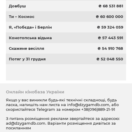
Довбуш
₴ 68 531 881
Ти – Космос
₴ 60 600 000
Я, «Побєда» і Берлін
₴ 59 324 059
Конотопська відьма
₴ 57 443 591
Скажене весілля
₴ 54 910 768
Потяг у 31 грудня
₴ 52 048 550
Онлайн кінобаза України
Якщо у вас виникли будь-які технічні складнощі, будь
ласка, напишіть нам листа на
info@dzygamdb.com
, або
скористайтеся Telegram за номером
+38(096)889-21-91
З питань розміщення реклами звертайтеся за адресою:
ad@dzygamdb.com
. Варіанти розміщення дивіться за
посиланням