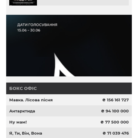
БОКС ОФІС
Мавка. Лісова пісня
₴ 156 161 727
Антарктида
₴ 94 100 000
Ну мам!
₴ 77 500 000
Я, Ти, Він, Вона
₴ 71 039 476