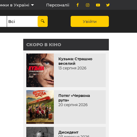
мки в Україні
Персоналії
Увійти
СКОРО В КІНО
Кузьма: Страшно
веселий
13 серпня 2026
Потяг «Червона
рута»
20 серпня 2026
Дисидент
03 вересня 2026