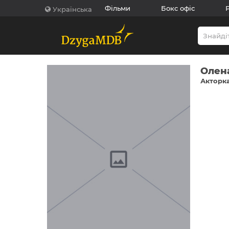
Фільми
Бокс офіс
Українська
Олен
Акторка