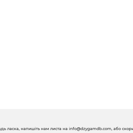
удь ласка, напишіть нам листа на
info@dzygamdb.com
, або ско