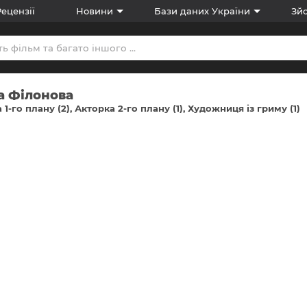
Рецензії
Новини
Бази даних України
Зйо
а Філонова
 1-го плану (2)
Акторка 2-го плану (1)
Художниця із гриму (1)