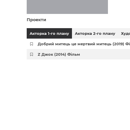
Проекти
Акторка 1-го плану
Акторка 2-го плану
Худ
Добрий митець це мертвий митець (2019) Ф
Z Джок (2014) Фільм