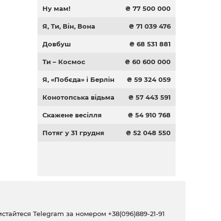
Ну мам!
₴ 77 500 000
Я, Ти, Він, Вона
₴ 71 039 476
Довбуш
₴ 68 531 881
Ти – Космос
₴ 60 600 000
Я, «Побєда» і Берлін
₴ 59 324 059
Конотопська відьма
₴ 57 443 591
Скажене весілля
₴ 54 910 768
Потяг у 31 грудня
₴ 52 048 550
ристайтеся Telegram за номером
+38(096)889-21-91