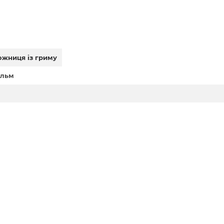
ожниця із гриму
ільм