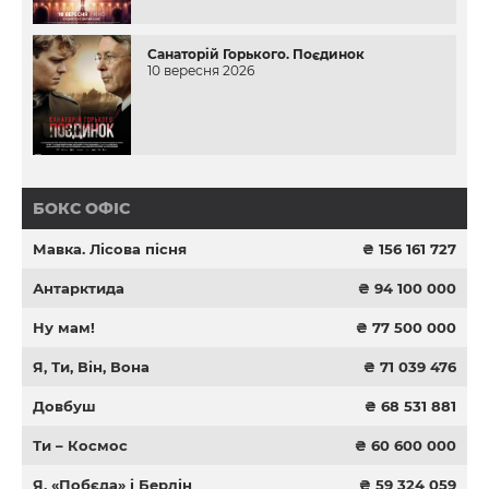
Санаторій Горького. Поєдинок
10 вересня 2026
БОКС ОФІС
Мавка. Лісова пісня
₴ 156 161 727
Антарктида
₴ 94 100 000
Ну мам!
₴ 77 500 000
Я, Ти, Він, Вона
₴ 71 039 476
Довбуш
₴ 68 531 881
Ти – Космос
₴ 60 600 000
Я, «Побєда» і Берлін
₴ 59 324 059