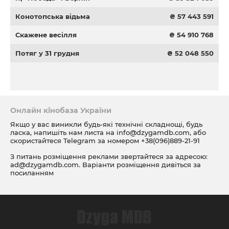
Конотопська відьма
₴ 57 443 591
Скажене весілля
₴ 54 910 768
Потяг у 31 грудня
₴ 52 048 550
Онлайн кінобаза України
Якщо у вас виникли будь-які технічні складнощі, будь
ласка, напишіть нам листа на
info@dzygamdb.com
, або
скористайтеся Telegram за номером
+38(096)889-21-91
З питань розміщення реклами звертайтеся за адресою:
ad@dzygamdb.com
. Варіанти розміщення дивіться за
посиланням