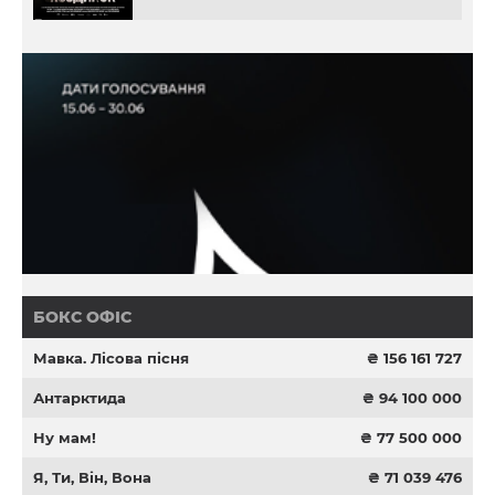
БОКС ОФІС
Мавка. Лісова пісня
₴ 156 161 727
Антарктида
₴ 94 100 000
Ну мам!
₴ 77 500 000
Я, Ти, Він, Вона
₴ 71 039 476