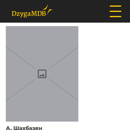
А. Шахбазян