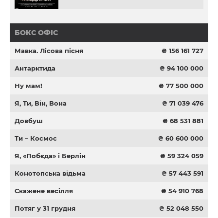
БОКС ОФІС
Мавка. Лісова пісня
₴ 156 161 727
Антарктида
₴ 94 100 000
Ну мам!
₴ 77 500 000
Я, Ти, Він, Вона
₴ 71 039 476
Довбуш
₴ 68 531 881
Ти – Космос
₴ 60 600 000
Я, «Побєда» і Берлін
₴ 59 324 059
Конотопська відьма
₴ 57 443 591
Скажене весілля
₴ 54 910 768
Потяг у 31 грудня
₴ 52 048 550