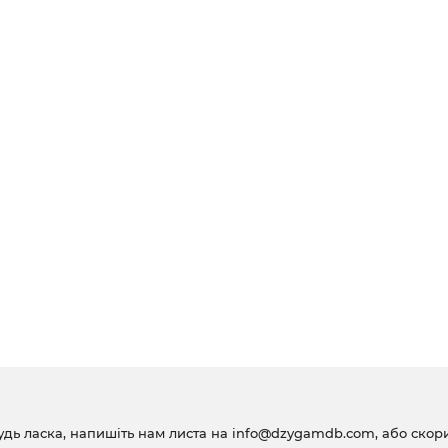
удь ласка, напишіть нам листа на
info@dzygamdb.com
, або ско