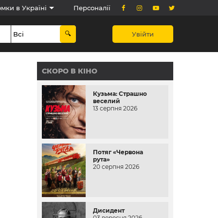
мки в Україні
Персоналії
Увійти
СКОРО В КІНО
Кузьма: Страшно
веселий
13 серпня 2026
Потяг «Червона
рута»
20 серпня 2026
Дисидент
03 вересня 2026