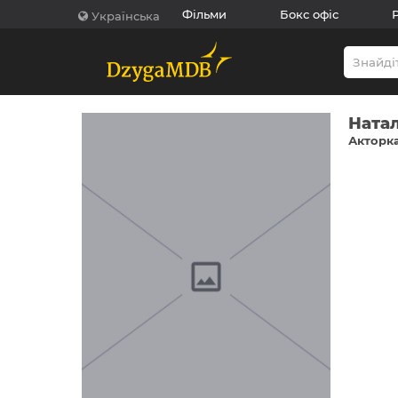
Фільми
Бокс офіс
Українська
Натал
Акторка