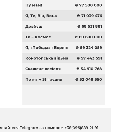
Ну мам!
₴ 77 500 000
Я, Ти, Він, Вона
₴ 71 039 476
Довбуш
₴ 68 531 881
Ти – Космос
₴ 60 600 000
Я, «Побєда» і Берлін
₴ 59 324 059
Конотопська відьма
₴ 57 443 591
Скажене весілля
₴ 54 910 768
Потяг у 31 грудня
₴ 52 048 550
ристайтеся Telegram за номером
+38(096)889-21-91