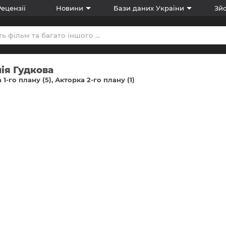
Рецензії
Новини
Бази даних України
Зйо
ія Гудкова
 1-го плану (5)
Акторка 2-го плану (1)