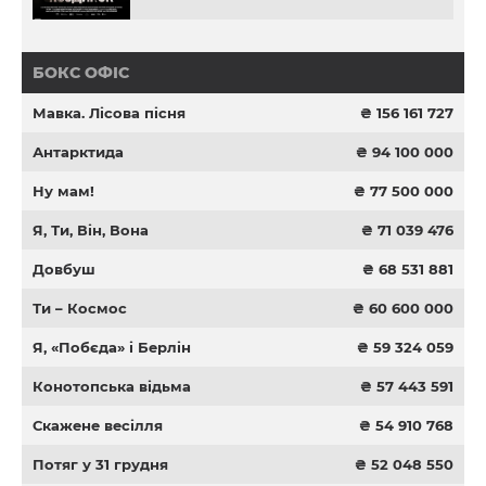
БОКС ОФІС
Мавка. Лісова пісня
₴ 156 161 727
Антарктида
₴ 94 100 000
Ну мам!
₴ 77 500 000
Я, Ти, Він, Вона
₴ 71 039 476
Довбуш
₴ 68 531 881
Ти – Космос
₴ 60 600 000
Я, «Побєда» і Берлін
₴ 59 324 059
Конотопська відьма
₴ 57 443 591
Скажене весілля
₴ 54 910 768
Потяг у 31 грудня
₴ 52 048 550