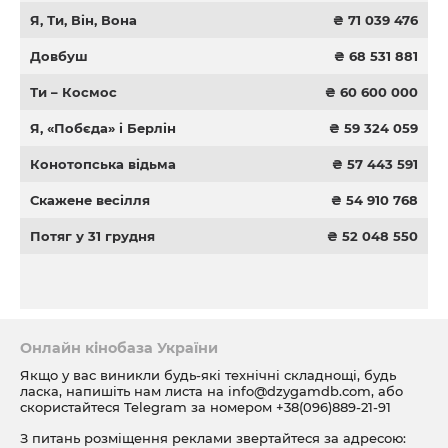
Я, Ти, Він, Вона
₴ 71 039 476
Довбуш
₴ 68 531 881
Ти – Космос
₴ 60 600 000
Я, «Побєда» і Берлін
₴ 59 324 059
Конотопська відьма
₴ 57 443 591
Скажене весілля
₴ 54 910 768
Потяг у 31 грудня
₴ 52 048 550
Онлайн кінобаза України
Якщо у вас виникли будь-які технічні складнощі, будь
ласка, напишіть нам листа на
info@dzygamdb.com
, або
скористайтеся Telegram за номером
+38(096)889-21-91
З питань розміщення реклами звертайтеся за адресою: