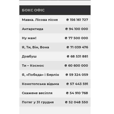
БОКС ОФІС
Мавка. Лісова пісня
₴ 156 161 727
Антарктида
₴ 94 100 000
Ну мам!
₴ 77 500 000
Я, Ти, Він, Вона
₴ 71 039 476
Довбуш
₴ 68 531 881
Ти – Космос
₴ 60 600 000
Я, «Побєда» і Берлін
₴ 59 324 059
Конотопська відьма
₴ 57 443 591
Скажене весілля
₴ 54 910 768
Потяг у 31 грудня
₴ 52 048 550