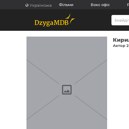
Фільми
Бокс офіс
Українська
Кири
Актор 2