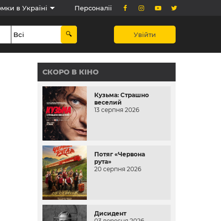
мки в Україні
Персоналії
Увійти
СКОРО В КІНО
Кузьма: Страшно
веселий
13 серпня 2026
Потяг «Червона
рута»
20 серпня 2026
Дисидент
03 вересня 2026