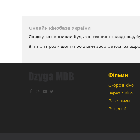
Онлайн кінобаза України
Якщо у вас виникли будь-які технічні складнощі, б
З питань розміщення реклами звертайтеся за адр
Фільми
Скоро в кіно
Зараз в кіно
Всі фільми
Рецензії