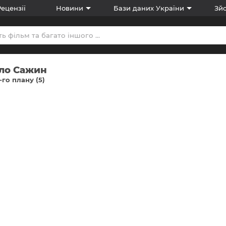
Рецензії
Новини
Бази даних України
Зйо
ло Сажин
-го плану (5)