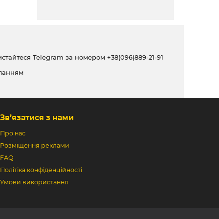
ристайтеся Telegram за номером
+38(096)889-21-91
ланням
Зв’язатися з нами
Про нас
Розміщення реклами
FAQ
Політіка конфіденційності
Умови використання