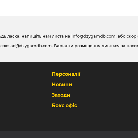
удь ласка, напишіть нам листа на
info@dzygamdb.com
, або ско
есою:
ad@dzygamdb.com
. Варіанти розміщення дивіться за
поси
Персоналії
Новини
Заходи
Бокс офіс