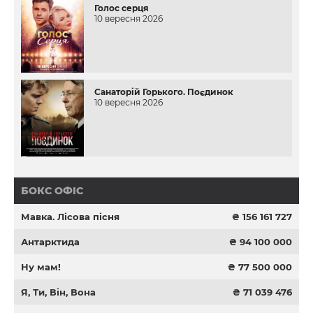
Голос серця
10 вересня 2026
Санаторій Горького. Поєдинок
10 вересня 2026
БОКС ОФІС
Мавка. Лісова пісня
₴ 156 161 727
Антарктида
₴ 94 100 000
Ну мам!
₴ 77 500 000
Я, Ти, Він, Вона
₴ 71 039 476