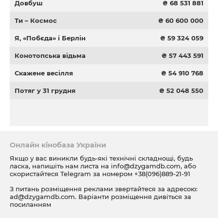
Довбуш
₴ 68 531 881
Ти – Космос
₴ 60 600 000
Я, «Побєда» і Берлін
₴ 59 324 059
Конотопська відьма
₴ 57 443 591
Скажене весілля
₴ 54 910 768
Потяг у 31 грудня
₴ 52 048 550
Онлайн кінобаза України
Якщо у вас виникли будь-які технічні складнощі, будь
ласка, напишіть нам листа на
info@dzygamdb.com
, або
скористайтеся Telegram за номером
+38(096)889-21-91
З питань розміщення реклами звертайтеся за адресою:
ad@dzygamdb.com
. Варіанти розміщення дивіться за
посиланням