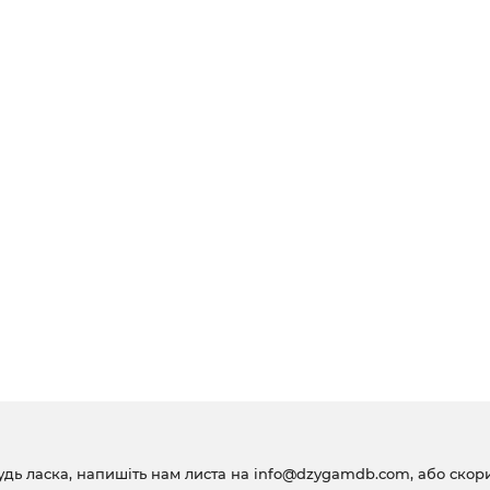
удь ласка, напишіть нам листа на
info@dzygamdb.com
, або ско