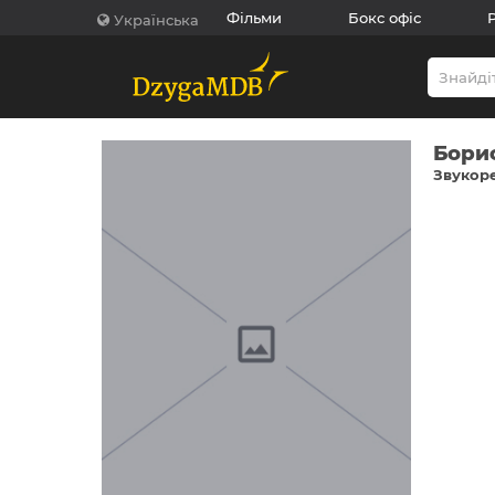
Фільми
Бокс офіс
Українська
Бори
Звукоре