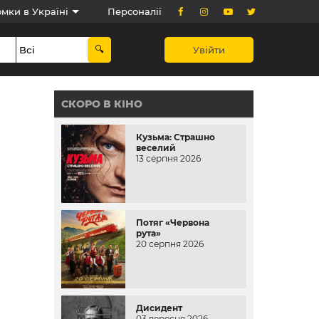
мки в Україні
Персоналії
Увійти
СКОРО В КІНО
Кузьма: Страшно
веселий
13 серпня 2026
Потяг «Червона
рута»
20 серпня 2026
Дисидент
03 вересня 2026