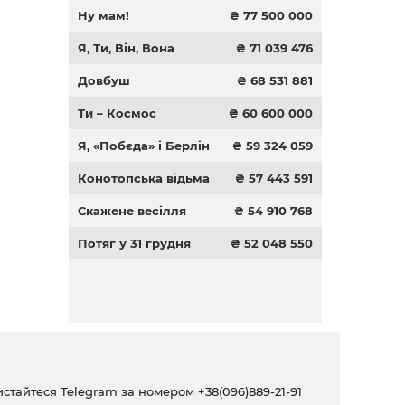
Ну мам!
₴ 77 500 000
Я, Ти, Він, Вона
₴ 71 039 476
Довбуш
₴ 68 531 881
Ти – Космос
₴ 60 600 000
Я, «Побєда» і Берлін
₴ 59 324 059
Конотопська відьма
₴ 57 443 591
Скажене весілля
₴ 54 910 768
Потяг у 31 грудня
₴ 52 048 550
ристайтеся Telegram за номером
+38(096)889-21-91