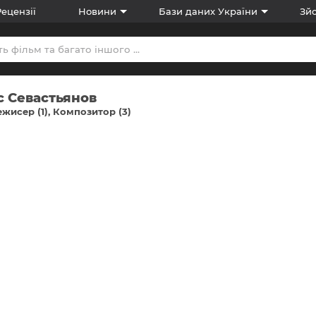
Рецензії
Новини
Бази даних України
Зйо
с Севастьянов
жисер (1)
Композитор (3)