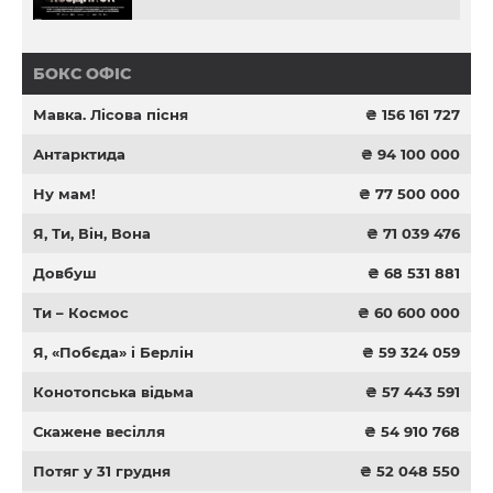
БОКС ОФІС
Мавка. Лісова пісня
₴ 156 161 727
Антарктида
₴ 94 100 000
Ну мам!
₴ 77 500 000
Я, Ти, Він, Вона
₴ 71 039 476
Довбуш
₴ 68 531 881
Ти – Космос
₴ 60 600 000
Я, «Побєда» і Берлін
₴ 59 324 059
Конотопська відьма
₴ 57 443 591
Скажене весілля
₴ 54 910 768
Потяг у 31 грудня
₴ 52 048 550