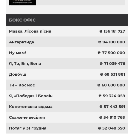
БОКС ОФІС
Мавка. Лісова пісня
₴ 156 161 727
Антарктида
₴ 94 100 000
Ну мам!
₴ 77 500 000
Я, Ти, Він, Вона
₴ 71 039 476
Довбуш
₴ 68 531 881
Ти – Космос
₴ 60 600 000
Я, «Побєда» і Берлін
₴ 59 324 059
Конотопська відьма
₴ 57 443 591
Скажене весілля
₴ 54 910 768
Потяг у 31 грудня
₴ 52 048 550