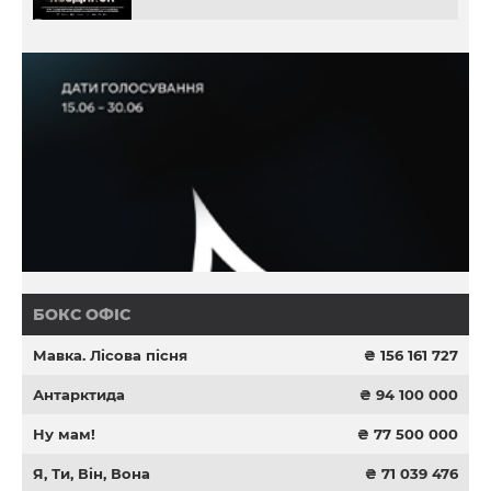
БОКС ОФІС
Мавка. Лісова пісня
₴ 156 161 727
Антарктида
₴ 94 100 000
Ну мам!
₴ 77 500 000
Я, Ти, Він, Вона
₴ 71 039 476