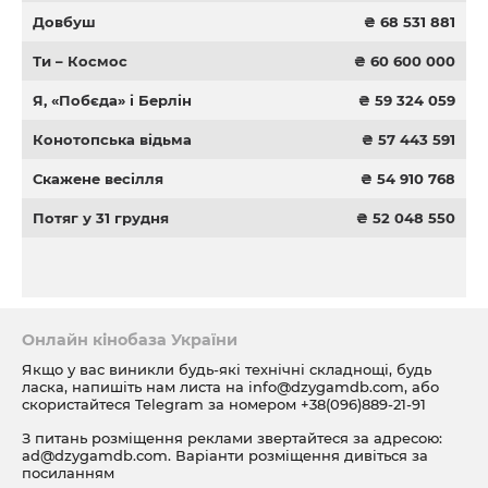
Довбуш
₴ 68 531 881
Ти – Космос
₴ 60 600 000
Я, «Побєда» і Берлін
₴ 59 324 059
Конотопська відьма
₴ 57 443 591
Скажене весілля
₴ 54 910 768
Потяг у 31 грудня
₴ 52 048 550
Онлайн кінобаза України
Якщо у вас виникли будь-які технічні складнощі, будь
ласка, напишіть нам листа на
info@dzygamdb.com
, або
скористайтеся Telegram за номером
+38(096)889-21-91
З питань розміщення реклами звертайтеся за адресою:
ad@dzygamdb.com
. Варіанти розміщення дивіться за
посиланням