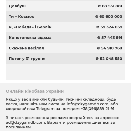
Довбуш
₴ 68 531 881
Ти – Космос
₴ 60 600 000
Я, «Побєда» і Берлін
₴ 59 324 059
Конотопська відьма
₴ 57 443 591
Скажене весілля
₴ 54 910 768
Потяг у 31 грудня
₴ 52 048 550
Онлайн кінобаза України
Якщо у вас виникли будь-які технічні складнощі, будь
ласка, напишіть нам листа на
info@dzygamdb.com
, або
скористайтеся Telegram за номером
+38(096)889-21-91
З питань розміщення реклами звертайтеся за адресою:
ad@dzygamdb.com
. Варіанти розміщення дивіться за
посиланням