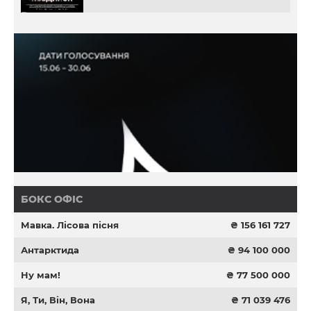
БОКС ОФІС
Мавка. Лісова пісня
₴ 156 161 727
Антарктида
₴ 94 100 000
Ну мам!
₴ 77 500 000
Я, Ти, Він, Вона
₴ 71 039 476