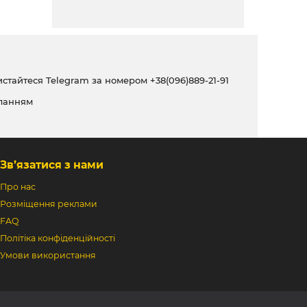
ристайтеся Telegram за номером
+38(096)889-21-91
ланням
Зв’язатися з нами
Про нас
Розміщення реклами
FAQ
Політіка конфіденційності
Умови використання