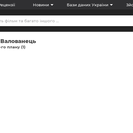
Рецензії
Новини
Бази даних України
Зйо
 Валованець
-го плану (1)