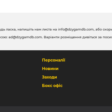
удь ласка, напишіть нам листа на
info@dzygamdb.com
, або ско
есою:
ad@dzygamdb.com
. Варіанти розміщення дивіться за
поси
Персоналії
Новини
Заходи
Бокс офіс