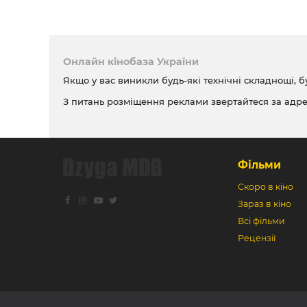
Онлайн кінобаза України
Якщо у вас виникли будь-які технічні складнощі, б
З питань розміщення реклами звертайтеся за адр
Фільми
Скоро в кіно
Зараз в кіно
Всі фільми
Рецензії