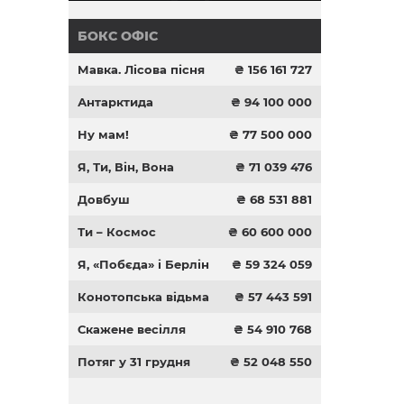
БОКС ОФІС
Мавка. Лісова пісня
₴ 156 161 727
Антарктида
₴ 94 100 000
Ну мам!
₴ 77 500 000
Я, Ти, Він, Вона
₴ 71 039 476
Довбуш
₴ 68 531 881
Ти – Космос
₴ 60 600 000
Я, «Побєда» і Берлін
₴ 59 324 059
Конотопська відьма
₴ 57 443 591
Скажене весілля
₴ 54 910 768
Потяг у 31 грудня
₴ 52 048 550