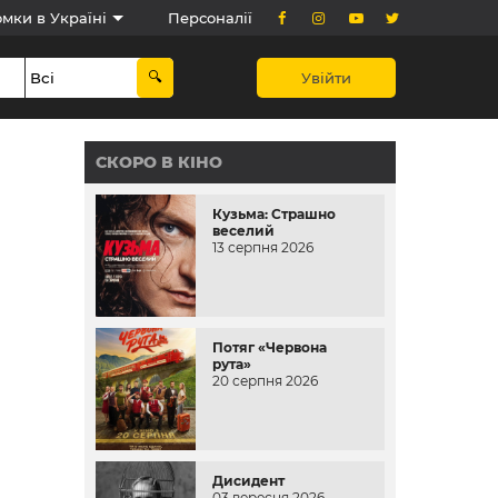
мки в Україні
Персоналії
Увійти
СКОРО В КІНО
Кузьма: Страшно
веселий
13 серпня 2026
Потяг «Червона
рута»
20 серпня 2026
Дисидент
03 вересня 2026