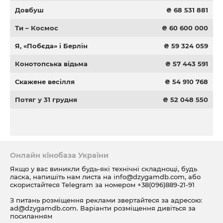
Довбуш
₴ 68 531 881
Ти – Космос
₴ 60 600 000
Я, «Побєда» і Берлін
₴ 59 324 059
Конотопська відьма
₴ 57 443 591
Скажене весілля
₴ 54 910 768
Потяг у 31 грудня
₴ 52 048 550
Онлайн кінобаза України
Якщо у вас виникли будь-які технічні складнощі, будь
ласка, напишіть нам листа на
info@dzygamdb.com
, або
скористайтеся Telegram за номером
+38(096)889-21-91
З питань розміщення реклами звертайтеся за адресою:
ad@dzygamdb.com
. Варіанти розміщення дивіться за
посиланням