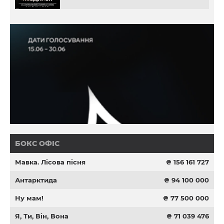
БОКС ОФІС
Мавка. Лісова пісня
₴ 156 161 727
Антарктида
₴ 94 100 000
Ну мам!
₴ 77 500 000
Я, Ти, Він, Вона
₴ 71 039 476