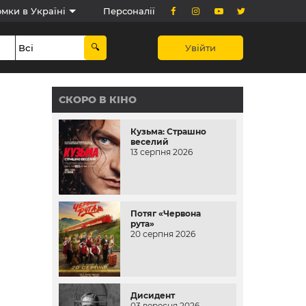
мки в Україні
Персоналії
Увійти
СКОРО В КІНО
Кузьма: Страшно
веселий
13 серпня 2026
Потяг «Червона
рута»
20 серпня 2026
Дисидент
03 вересня 2026