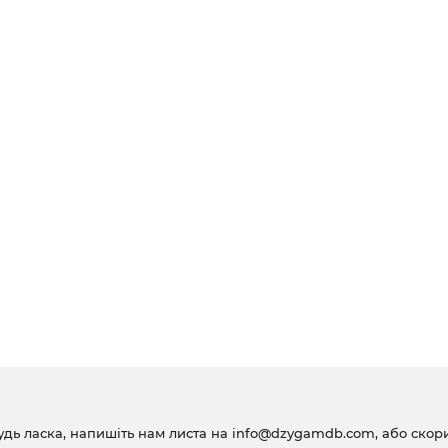
удь ласка, напишіть нам листа на
info@dzygamdb.com
, або ско