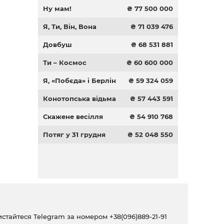
Ну мам!
₴ 77 500 000
Я, Ти, Він, Вона
₴ 71 039 476
Довбуш
₴ 68 531 881
Ти – Космос
₴ 60 600 000
Я, «Побєда» і Берлін
₴ 59 324 059
Конотопська відьма
₴ 57 443 591
Скажене весілля
₴ 54 910 768
Потяг у 31 грудня
₴ 52 048 550
ристайтеся Telegram за номером
+38(096)889-21-91