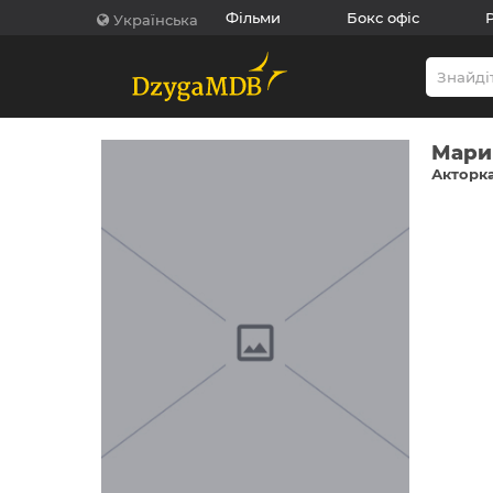
Фільми
Бокс офіс
Українська
Мари
Акторка