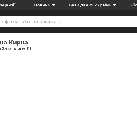
Рецензії
Новини
Бази даних України
Зйо
на Кирка
 2-го плану (1)