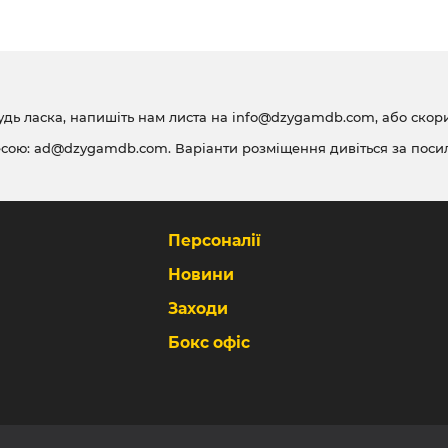
удь ласка, напишіть нам листа на
info@dzygamdb.com
, або ско
есою:
ad@dzygamdb.com
. Варіанти розміщення дивіться за
поси
Персоналії
Новини
Заходи
Бокс офіс