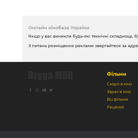
Онлайн кінобаза України
Якщо у вас виникли будь-які технічні складнощі, б
З питань розміщення реклами звертайтеся за адр
Фільми
Скоро в кіно
Зараз в кіно
Всі фільми
Рецензії