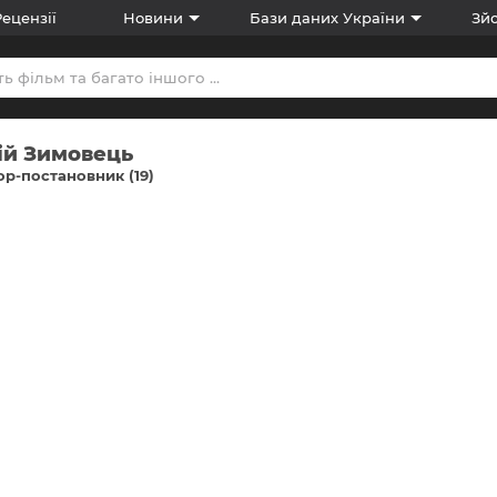
Рецензії
Новини
Бази даних України
Зйо
ій Зимовець
р-постановник (19)