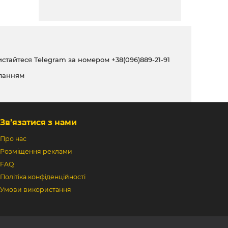
ристайтеся Telegram за номером
+38(096)889-21-91
ланням
Зв’язатися з нами
Про нас
Розміщення реклами
FAQ
Політіка конфіденційності
Умови використання