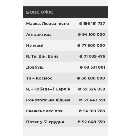
БОКС ОФІС
Мавка. Лісова пісня
₴ 156 161 727
Антарктида
₴ 94 100 000
Ну мам!
₴ 77 500 000
Я, Ти, Він, Вона
₴ 71 039 476
Довбуш
₴ 68 531 881
Ти – Космос
₴ 60 600 000
Я, «Побєда» і Берлін
₴ 59 324 059
Конотопська відьма
₴ 57 443 591
Скажене весілля
₴ 54 910 768
Потяг у 31 грудня
₴ 52 048 550