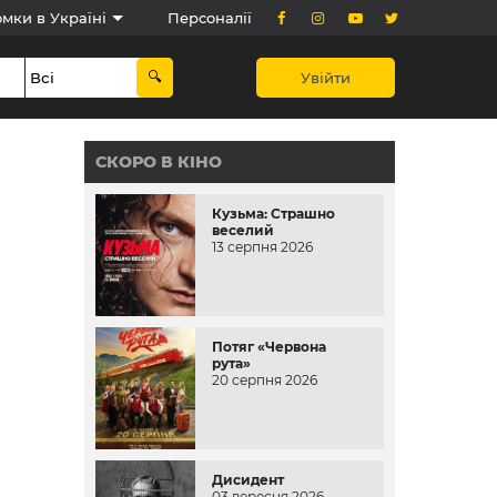
мки в Україні
Персоналії
Увійти
СКОРО В КІНО
Кузьма: Страшно
веселий
13 серпня 2026
Потяг «Червона
рута»
20 серпня 2026
Дисидент
03 вересня 2026