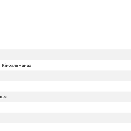
9) Кіноальманах
ільм