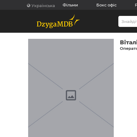
Фільми
Бокс офіс
Українська
Вітал
Операто