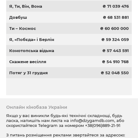
Я, Ти, Він, Вона
₴ 71 039 476
Довбуш
₴ 68 531 881
Ти – Космос
₴ 60 600 000
Я, «Побєда» і Берлін
₴ 59 324 059
Конотопська відьма
₴ 57 443 591
Скажене весілля
₴ 54 910 768
Потяг у 31 грудня
₴ 52 048 550
Онлайн кінобаза України
Якщо у вас виникли будь-які технічні складнощі, будь
ласка, напишіть нам листа на
info@dzygamdb.com
, або
скористайтеся Telegram за номером
+38(096)889-21-91
З питань розміщення реклами звертайтеся за адресою: