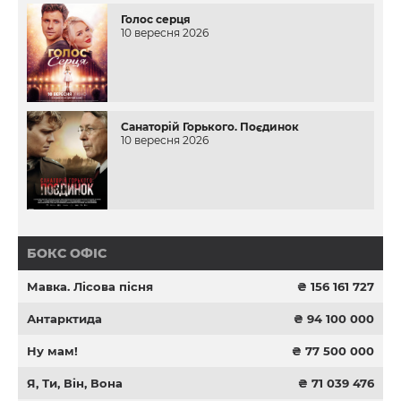
Голос серця
10 вересня 2026
Санаторій Горького. Поєдинок
10 вересня 2026
БОКС ОФІС
Мавка. Лісова пісня
₴ 156 161 727
Антарктида
₴ 94 100 000
Ну мам!
₴ 77 500 000
Я, Ти, Він, Вона
₴ 71 039 476