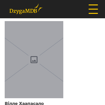
Вілле Хаапасало