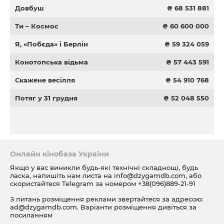
Довбуш
₴ 68 531 881
Ти – Космос
₴ 60 600 000
Я, «Побєда» і Берлін
₴ 59 324 059
Конотопська відьма
₴ 57 443 591
Скажене весілля
₴ 54 910 768
Потяг у 31 грудня
₴ 52 048 550
Онлайн кінобаза України
Якщо у вас виникли будь-які технічні складнощі, будь
ласка, напишіть нам листа на
info@dzygamdb.com
, або
скористайтеся Telegram за номером
+38(096)889-21-91
З питань розміщення реклами звертайтеся за адресою:
ad@dzygamdb.com
. Варіанти розміщення дивіться за
посиланням