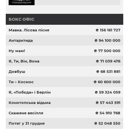
БОКС ОФІС
Мавка. Лісова пісня
₴ 156 161 727
Антарктида
₴ 94 100 000
Ну мам!
₴ 77 500 000
Я, Ти, Він, Вона
₴ 71 039 476
Довбуш
₴ 68 531 881
Ти – Космос
₴ 60 600 000
Я, «Побєда» і Берлін
₴ 59 324 059
Конотопська відьма
₴ 57 443 591
Скажене весілля
₴ 54 910 768
Потяг у 31 грудня
₴ 52 048 550