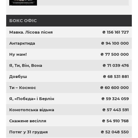
БОКС ОФІС
Мавка. Лісова пісня
₴ 156 161 727
Антарктида
₴ 94 100 000
Ну мам!
₴ 77 500 000
Я, Ти, Він, Вона
₴ 71 039 476
Довбуш
₴ 68 531 881
Ти – Космос
₴ 60 600 000
Я, «Побєда» і Берлін
₴ 59 324 059
Конотопська відьма
₴ 57 443 591
Скажене весілля
₴ 54 910 768
Потяг у 31 грудня
₴ 52 048 550