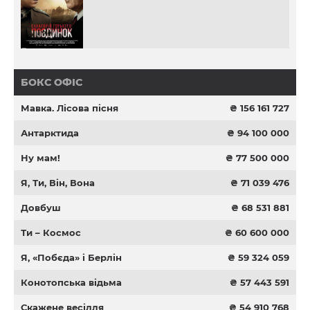
БОКС ОФІС
Мавка. Лісова пісня
₴ 156 161 727
Антарктида
₴ 94 100 000
Ну мам!
₴ 77 500 000
Я, Ти, Він, Вона
₴ 71 039 476
Довбуш
₴ 68 531 881
Ти – Космос
₴ 60 600 000
Я, «Побєда» і Берлін
₴ 59 324 059
Конотопська відьма
₴ 57 443 591
Скажене весілля
₴ 54 910 768