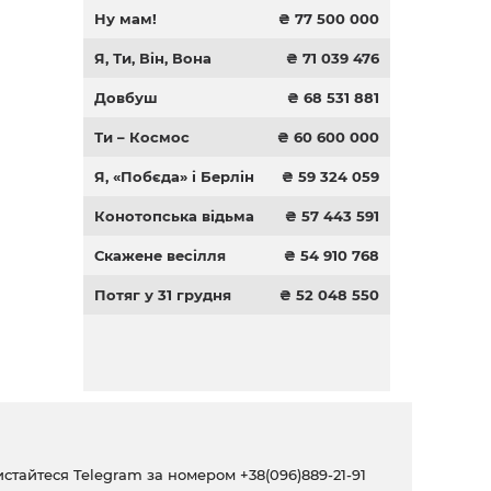
Ну мам!
₴ 77 500 000
Я, Ти, Він, Вона
₴ 71 039 476
Довбуш
₴ 68 531 881
Ти – Космос
₴ 60 600 000
Я, «Побєда» і Берлін
₴ 59 324 059
Конотопська відьма
₴ 57 443 591
Скажене весілля
₴ 54 910 768
Потяг у 31 грудня
₴ 52 048 550
ристайтеся Telegram за номером
+38(096)889-21-91