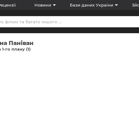
Рецензії
Новини
Бази даних України
Зйо
на Паніван
 1-го плану (1)