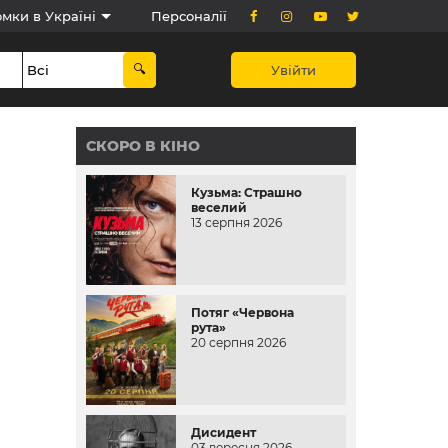
мки в Україні
Персоналії
Увійти
СКОРО В КІНО
Кузьма: Страшно
веселий
13 серпня 2026
Потяг «Червона
рута»
20 серпня 2026
Дисидент
03 вересня 2026