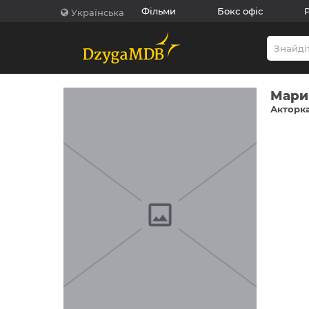
Фільми
Бокс офіс
Українська
Мари
Акторка