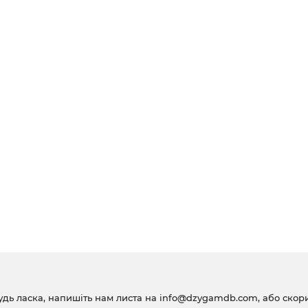
удь ласка, напишіть нам листа на
info@dzygamdb.com
, або ско