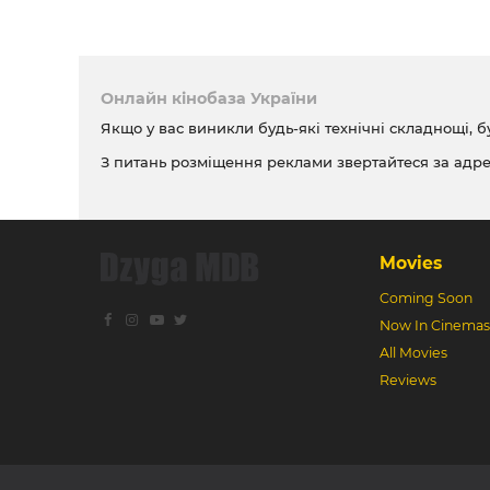
Онлайн кінобаза України
Якщо у вас виникли будь-які технічні складнощі, б
З питань розміщення реклами звертайтеся за адр
Movies
Coming Soon
Now In Cinemas
All Movies
Reviews