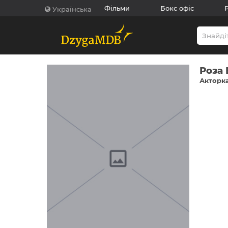
Фільми
Бокс офіс
Українська
Роза 
Акторка