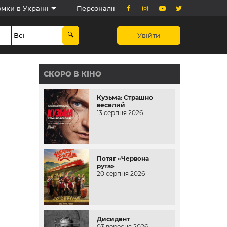
мки в Україні
Персоналії
Увійти
СКОРО В КІНО
Кузьма: Страшно
веселий
13 серпня 2026
Потяг «Червона
рута»
20 серпня 2026
Дисидент
03 вересня 2026