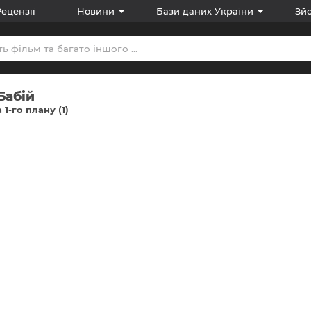
Рецензії
Новини
Бази даних України
Зйо
Бабій
 1-го плану (1)