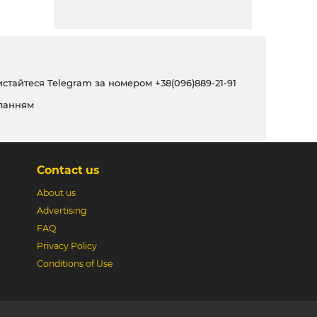
ристайтеся Telegram за номером
+38(096)889-21-91
ланням
Contact us
About us
Advertising
FAQ
Privacy Policy
Conditions of Use