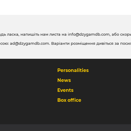
удь ласка, напишіть нам листа на
info@dzygamdb.com
, або ско
есою:
ad@dzygamdb.com
. Варіанти розміщення дивіться за
поси
Personalities
News
Events
Box office