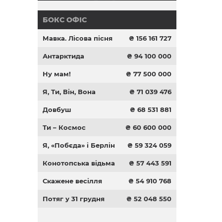
БОКС ОФІС
Мавка. Лісова пісня
₴ 156 161 727
Антарктида
₴ 94 100 000
Ну мам!
₴ 77 500 000
Я, Ти, Він, Вона
₴ 71 039 476
Довбуш
₴ 68 531 881
Ти – Космос
₴ 60 600 000
Я, «Побєда» і Берлін
₴ 59 324 059
Конотопська відьма
₴ 57 443 591
Скажене весілля
₴ 54 910 768
Потяг у 31 грудня
₴ 52 048 550