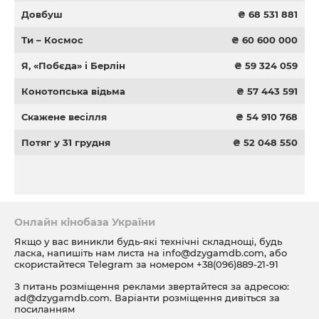
Довбуш
₴ 68 531 881
Ти – Космос
₴ 60 600 000
Я, «Побєда» і Берлін
₴ 59 324 059
Конотопська відьма
₴ 57 443 591
Скажене весілля
₴ 54 910 768
Потяг у 31 грудня
₴ 52 048 550
Онлайн кінобаза України
Якщо у вас виникли будь-які технічні складнощі, будь
ласка, напишіть нам листа на
info@dzygamdb.com
, або
скористайтеся Telegram за номером
+38(096)889-21-91
З питань розміщення реклами звертайтеся за адресою:
ad@dzygamdb.com
. Варіанти розміщення дивіться за
посиланням