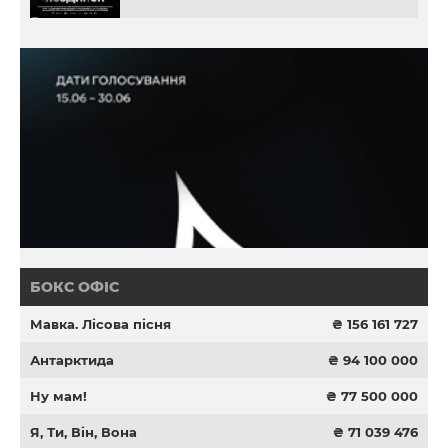
БОКС ОФІС
Мавка. Лісова пісня
₴ 156 161 727
Антарктида
₴ 94 100 000
Ну мам!
₴ 77 500 000
Я, Ти, Він, Вона
₴ 71 039 476