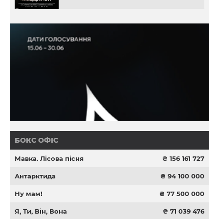
БОКС ОФІС
Мавка. Лісова пісня
₴ 156 161 727
Антарктида
₴ 94 100 000
Ну мам!
₴ 77 500 000
Я, Ти, Він, Вона
₴ 71 039 476