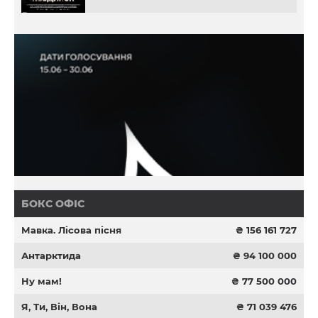
БОКС ОФІС
Мавка. Лісова пісня
₴ 156 161 727
Антарктида
₴ 94 100 000
Ну мам!
₴ 77 500 000
Я, Ти, Він, Вона
₴ 71 039 476