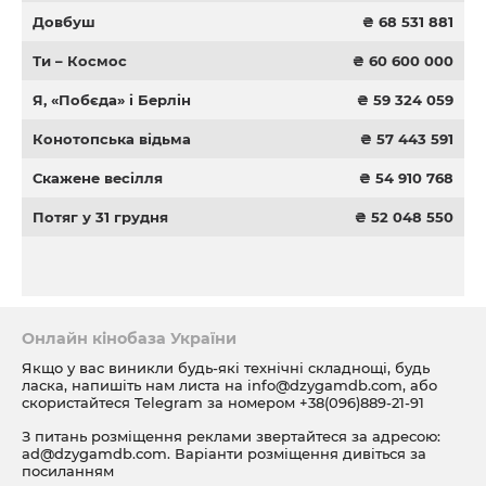
Довбуш
₴ 68 531 881
Ти – Космос
₴ 60 600 000
Я, «Побєда» і Берлін
₴ 59 324 059
Конотопська відьма
₴ 57 443 591
Скажене весілля
₴ 54 910 768
Потяг у 31 грудня
₴ 52 048 550
Онлайн кінобаза України
Якщо у вас виникли будь-які технічні складнощі, будь
ласка, напишіть нам листа на
info@dzygamdb.com
, або
скористайтеся Telegram за номером
+38(096)889-21-91
З питань розміщення реклами звертайтеся за адресою:
ad@dzygamdb.com
. Варіанти розміщення дивіться за
посиланням