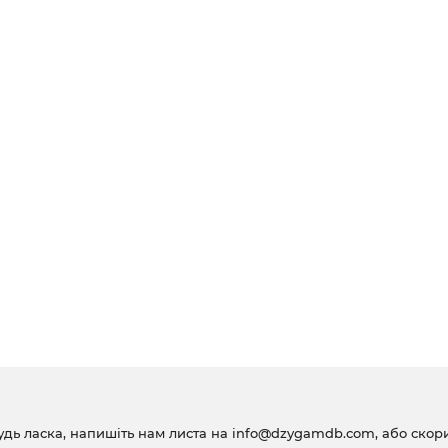
удь ласка, напишіть нам листа на
info@dzygamdb.com
, або ско