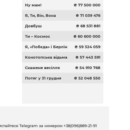
Ну мам!
₴ 77 500 000
Я, Ти, Він, Вона
₴ 71 039 476
Довбуш
₴ 68 531 881
Ти – Космос
₴ 60 600 000
Я, «Побєда» і Берлін
₴ 59 324 059
Конотопська відьма
₴ 57 443 591
Скажене весілля
₴ 54 910 768
Потяг у 31 грудня
₴ 52 048 550
ристайтеся Telegram за номером
+38(096)889-21-91