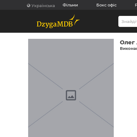
Фільми
Бокс офіс
Українська
Олег
Виконав