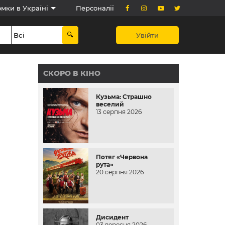
мки в Україні
Персоналії
Увійти
СКОРО В КІНО
Кузьма: Страшно
веселий
13 серпня 2026
Потяг «Червона
рута»
20 серпня 2026
Дисидент
03 вересня 2026