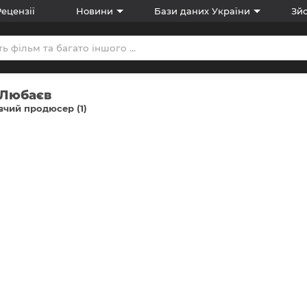
Рецензії
Новини
Бази даних України
Зйо
 Любаєв
чий продюсер (1)