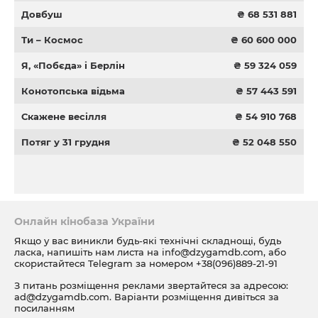
Довбуш
₴ 68 531 881
Ти – Космос
₴ 60 600 000
Я, «Побєда» і Берлін
₴ 59 324 059
Конотопська відьма
₴ 57 443 591
Скажене весілля
₴ 54 910 768
Потяг у 31 грудня
₴ 52 048 550
Онлайн кінобаза України
Якщо у вас виникли будь-які технічні складнощі, будь
ласка, напишіть нам листа на
info@dzygamdb.com
, або
скористайтеся Telegram за номером
+38(096)889-21-91
З питань розміщення реклами звертайтеся за адресою:
ad@dzygamdb.com
. Варіанти розміщення дивіться за
посиланням