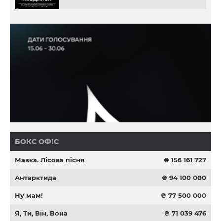
БОКС ОФІС
Мавка. Лісова пісня
₴ 156 161 727
Антарктида
₴ 94 100 000
Ну мам!
₴ 77 500 000
Я, Ти, Він, Вона
₴ 71 039 476