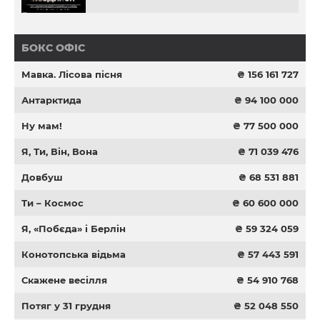
БОКС ОФІС
Мавка. Лісова пісня
₴ 156 161 727
Антарктида
₴ 94 100 000
Ну мам!
₴ 77 500 000
Я, Ти, Він, Вона
₴ 71 039 476
Довбуш
₴ 68 531 881
Ти – Космос
₴ 60 600 000
Я, «Побєда» і Берлін
₴ 59 324 059
Конотопська відьма
₴ 57 443 591
Скажене весілля
₴ 54 910 768
Потяг у 31 грудня
₴ 52 048 550