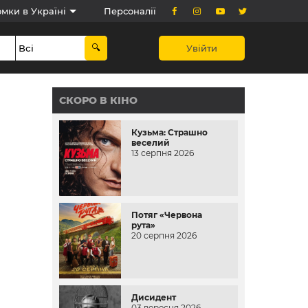
мки в Україні
Персоналії
Увійти
СКОРО В КІНО
Кузьма: Страшно
веселий
13 серпня 2026
Потяг «Червона
рута»
20 серпня 2026
Дисидент
03 вересня 2026