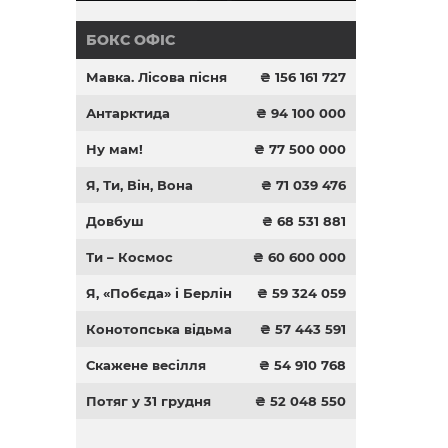
БОКС ОФІС
Мавка. Лісова пісня
₴ 156 161 727
Антарктида
₴ 94 100 000
Ну мам!
₴ 77 500 000
Я, Ти, Він, Вона
₴ 71 039 476
Довбуш
₴ 68 531 881
Ти – Космос
₴ 60 600 000
Я, «Побєда» і Берлін
₴ 59 324 059
Конотопська відьма
₴ 57 443 591
Скажене весілля
₴ 54 910 768
Потяг у 31 грудня
₴ 52 048 550