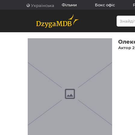
Фільми
Бокс офіс
Українська
Олек
Актор 2