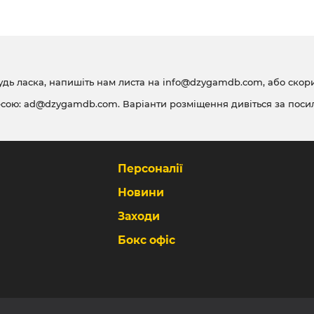
удь ласка, напишіть нам листа на
info@dzygamdb.com
, або ско
есою:
ad@dzygamdb.com
. Варіанти розміщення дивіться за
поси
Персоналії
Новини
Заходи
Бокс офіс