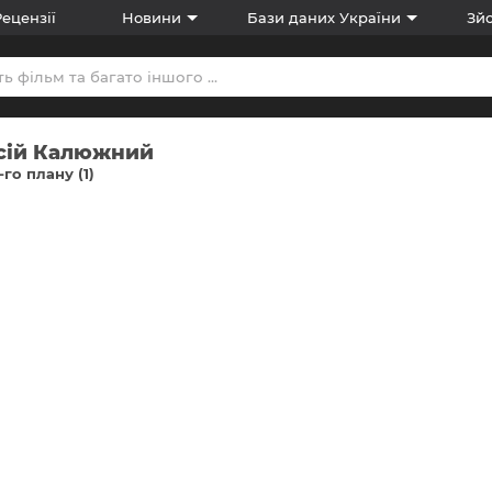
Рецензії
Новини
Бази даних України
Зйо
сій Калюжний
-го плану (1)