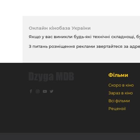
Онлайн кінобаза України
Якщо у вас виникли будь-які технічні складнощі, б
З питань розміщення реклами звертайтеся за адр
Фільми
Скоро в кіно
Зараз в кіно
Всі фільми
Рецензії