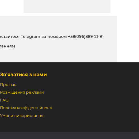
ристайтеся Telegram за номером
+38(096)889-21-91
ланням
Зв’язатися з нами
Про нас
Розміщення реклами
FAQ
Політіка конфіденційності
Умови використання