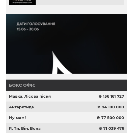
БОКС ОФІС
Мавка. Лісова пісня
₴ 156 161 727
Антарктида
₴ 94 100 000
Ну мам!
₴ 77 500 000
Я, Ти, Він, Вона
₴ 71 039 476