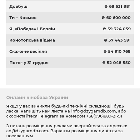
Довбуш
₴ 68 531 881
Ти – Космос
₴ 60 600 000
Я, «Побєда» і Берлін
₴ 59 324 059
Конотопська відьма
₴ 57 443 591
Скажене весілля
₴ 54 910 768
Потяг у 31 грудня
₴ 52 048 550
Онлайн кінобаза України
Якщо у вас виникли будь-які технічні складнощі, будь
ласка, напишіть нам листа на
info@dzygamdb.com
, або
скористайтеся Telegram за номером
+38(096)889-21-91
З питань розміщення реклами звертайтеся за адресою:
ad@dzygamdb.com
. Варіанти розміщення дивіться за
посиланням