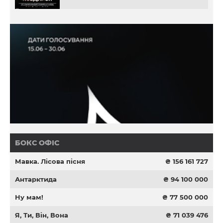
БОКС ОФІС
Мавка. Лісова пісня
₴ 156 161 727
Антарктида
₴ 94 100 000
Ну мам!
₴ 77 500 000
Я, Ти, Він, Вона
₴ 71 039 476