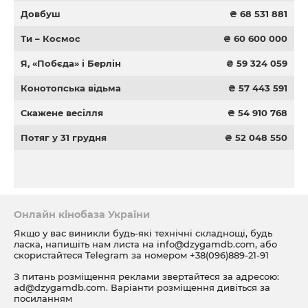
Довбуш
₴ 68 531 881
Ти – Космос
₴ 60 600 000
Я, «Побєда» і Берлін
₴ 59 324 059
Конотопська відьма
₴ 57 443 591
Скажене весілля
₴ 54 910 768
Потяг у 31 грудня
₴ 52 048 550
Онлайн кінобаза України
Якщо у вас виникли будь-які технічні складнощі, будь
ласка, напишіть нам листа на
info@dzygamdb.com
, або
скористайтеся Telegram за номером
+38(096)889-21-91
З питань розміщення реклами звертайтеся за адресою:
ad@dzygamdb.com
. Варіанти розміщення дивіться за
посиланням