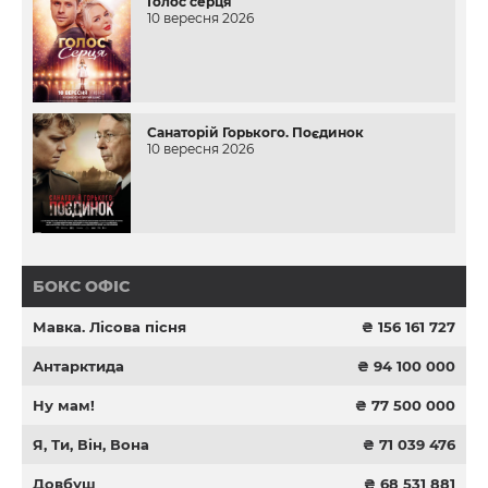
Голос серця
10 вересня 2026
Санаторій Горького. Поєдинок
10 вересня 2026
БОКС ОФІС
Мавка. Лісова пісня
₴ 156 161 727
Антарктида
₴ 94 100 000
Ну мам!
₴ 77 500 000
Я, Ти, Він, Вона
₴ 71 039 476
Довбуш
₴ 68 531 881