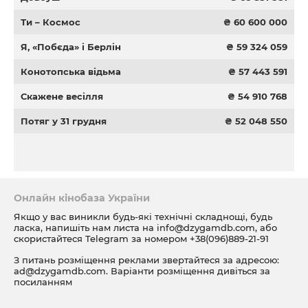
Ти – Космос
₴ 60 600 000
Я, «Побєда» і Берлін
₴ 59 324 059
Конотопська відьма
₴ 57 443 591
Скажене весілля
₴ 54 910 768
Потяг у 31 грудня
₴ 52 048 550
Онлайн кінобаза України
Якщо у вас виникли будь-які технічні складнощі, будь
ласка, напишіть нам листа на
info@dzygamdb.com
, або
скористайтеся Telegram за номером
+38(096)889-21-91
З питань розміщення реклами звертайтеся за адресою:
ad@dzygamdb.com
. Варіанти розміщення дивіться за
посиланням