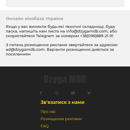
Онлайн кінобаза України
Якщо у вас виникли будь-які технічні складнощі, будь
ласка, напишіть нам листа на
info@dzygamdb.com
, або
скористайтеся Telegram за номером
+38(096)889-21-91
З питань розміщення реклами звертайтеся за адресою:
ad@dzygamdb.com
. Варіанти розміщення дивіться за
посиланням
Зв’язатися з нами
Про нас
Розміщення реклами
FAQ