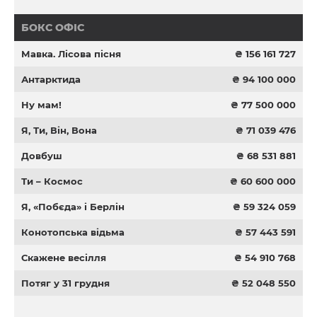
БОКС ОФІС
Мавка. Лісова пісня
₴ 156 161 727
Антарктида
₴ 94 100 000
Ну мам!
₴ 77 500 000
Я, Ти, Він, Вона
₴ 71 039 476
Довбуш
₴ 68 531 881
Ти – Космос
₴ 60 600 000
Я, «Побєда» і Берлін
₴ 59 324 059
Конотопська відьма
₴ 57 443 591
Скажене весілля
₴ 54 910 768
Потяг у 31 грудня
₴ 52 048 550