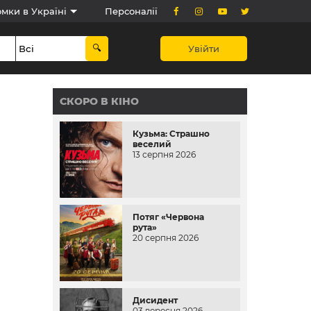
мки в Україні
Персоналії
Увійти
СКОРО В КІНО
Кузьма: Страшно
веселий
13 серпня 2026
Потяг «Червона
рута»
20 серпня 2026
Дисидент
03 вересня 2026