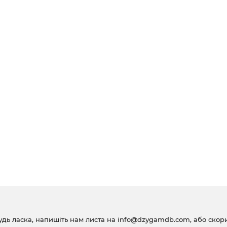
удь ласка, напишіть нам листа на
info@dzygamdb.com
, або ско