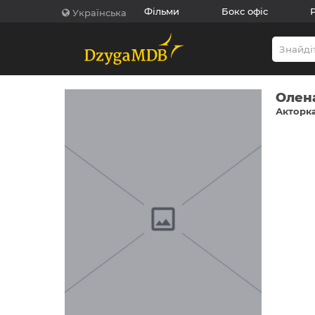
Фільми
Бокс офіс
Українська
Олен
Акторка