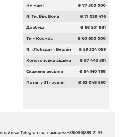
Ну мам!
₴ 77 500 000
Я, Ти, Він, Вона
₴ 71 039 476
Довбуш
₴ 68 531 881
Ти – Космос
₴ 60 600 000
Я, «Побєда» і Берлін
₴ 59 324 059
Конотопська відьма
₴ 57 443 591
Скажене весілля
₴ 54 910 768
Потяг у 31 грудня
₴ 52 048 550
ристайтеся Telegram за номером
+38(096)889-21-91