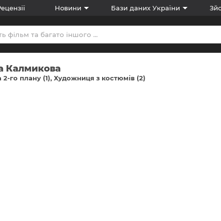
Рецензії
Новини
Бази даних України
Зйо
а Калмикова
 2-го плану (1)
Художниця з костюмів (2)