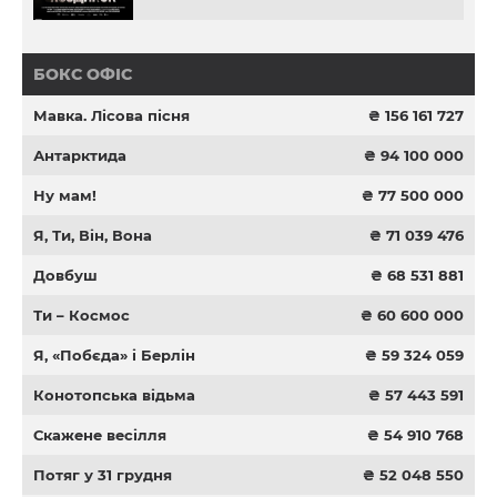
БОКС ОФІС
Мавка. Лісова пісня
₴ 156 161 727
Антарктида
₴ 94 100 000
Ну мам!
₴ 77 500 000
Я, Ти, Він, Вона
₴ 71 039 476
Довбуш
₴ 68 531 881
Ти – Космос
₴ 60 600 000
Я, «Побєда» і Берлін
₴ 59 324 059
Конотопська відьма
₴ 57 443 591
Скажене весілля
₴ 54 910 768
Потяг у 31 грудня
₴ 52 048 550