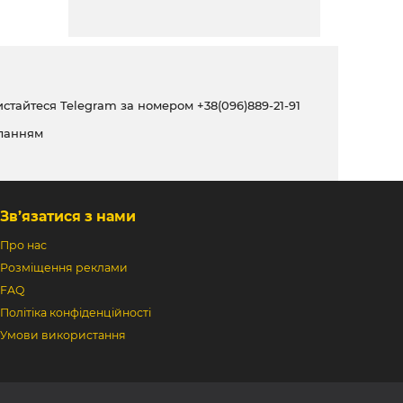
ристайтеся Telegram за номером
+38(096)889-21-91
ланням
Зв’язатися з нами
Про нас
Розміщення реклами
FAQ
Політіка конфіденційності
Умови використання