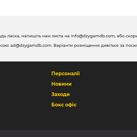
удь ласка, напишіть нам листа на
info@dzygamdb.com
, або ско
есою:
ad@dzygamdb.com
. Варіанти розміщення дивіться за
поси
Персоналії
Новини
Заходи
Бокс офіс