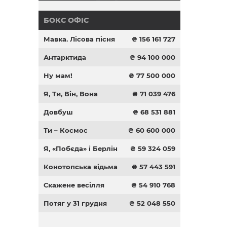
БОКС ОФІС
Мавка. Лісова пісня
₴ 156 161 727
Антарктида
₴ 94 100 000
Ну мам!
₴ 77 500 000
Я, Ти, Він, Вона
₴ 71 039 476
Довбуш
₴ 68 531 881
Ти – Космос
₴ 60 600 000
Я, «Побєда» і Берлін
₴ 59 324 059
Конотопська відьма
₴ 57 443 591
Скажене весілля
₴ 54 910 768
Потяг у 31 грудня
₴ 52 048 550