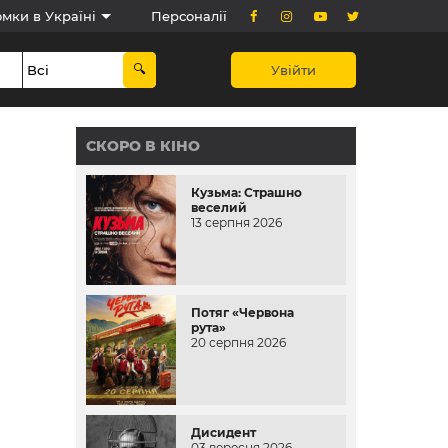
мки в Україні
Персоналії
Увійти
СКОРО В КІНО
Кузьма: Страшно
веселий
13 серпня 2026
Потяг «Червона
рута»
20 серпня 2026
Дисидент
03 вересня 2026