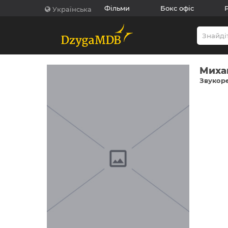
Фільми
Бокс офіс
Українська
Миха
Звукоре