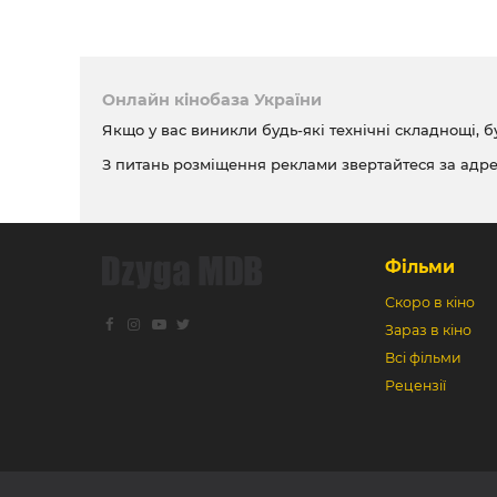
Онлайн кінобаза України
Якщо у вас виникли будь-які технічні складнощі, б
З питань розміщення реклами звертайтеся за адр
Фільми
Скоро в кіно
Зараз в кіно
Всі фільми
Рецензії