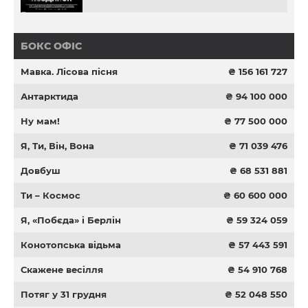
БОКС ОФІС
Мавка. Лісова пісня
₴ 156 161 727
Антарктида
₴ 94 100 000
Ну мам!
₴ 77 500 000
Я, Ти, Він, Вона
₴ 71 039 476
Довбуш
₴ 68 531 881
Ти – Космос
₴ 60 600 000
Я, «Побєда» і Берлін
₴ 59 324 059
Конотопська відьма
₴ 57 443 591
Скажене весілля
₴ 54 910 768
Потяг у 31 грудня
₴ 52 048 550