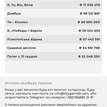
Я, Ти, Він, Вона
₴ 71 039 476
Довбуш
₴ 68 531 881
Ти – Космос
₴ 60 600 000
Я, «Побєда» і Берлін
₴ 59 324 059
Конотопська відьма
₴ 57 443 591
Скажене весілля
₴ 54 910 768
Потяг у 31 грудня
₴ 52 048 550
Онлайн кінобаза України
Якщо у вас виникли будь-які технічні складнощі, будь
ласка, напишіть нам листа на
info@dzygamdb.com
, або
скористайтеся Telegram за номером
+38(096)889-21-91
З питань розміщення реклами звертайтеся за адресою: