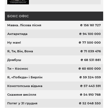
БОКС ОФІС
Мавка. Лісова пісня
₴ 156 161 727
Антарктида
₴ 94 100 000
Ну мам!
₴ 77 500 000
Я, Ти, Він, Вона
₴ 71 039 476
Довбуш
₴ 68 531 881
Ти – Космос
₴ 60 600 000
Я, «Побєда» і Берлін
₴ 59 324 059
Конотопська відьма
₴ 57 443 591
Скажене весілля
₴ 54 910 768
Потяг у 31 грудня
₴ 52 048 550