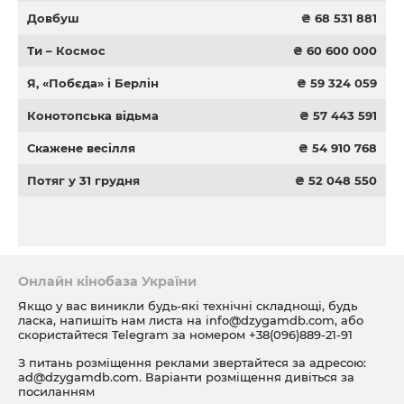
Довбуш
₴ 68 531 881
Ти – Космос
₴ 60 600 000
Я, «Побєда» і Берлін
₴ 59 324 059
Конотопська відьма
₴ 57 443 591
Скажене весілля
₴ 54 910 768
Потяг у 31 грудня
₴ 52 048 550
Онлайн кінобаза України
Якщо у вас виникли будь-які технічні складнощі, будь
ласка, напишіть нам листа на
info@dzygamdb.com
, або
скористайтеся Telegram за номером
+38(096)889-21-91
З питань розміщення реклами звертайтеся за адресою:
ad@dzygamdb.com
. Варіанти розміщення дивіться за
посиланням