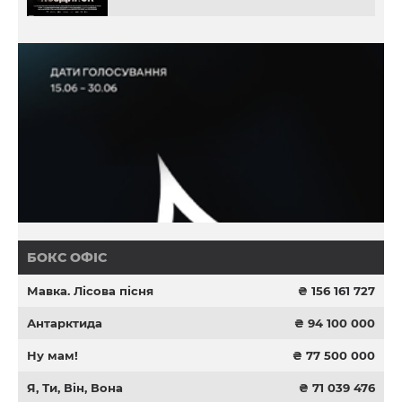
БОКС ОФІС
Мавка. Лісова пісня
₴ 156 161 727
Антарктида
₴ 94 100 000
Ну мам!
₴ 77 500 000
Я, Ти, Він, Вона
₴ 71 039 476