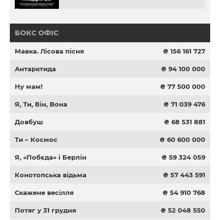
БОКС ОФІС
Мавка. Лісова пісня
₴ 156 161 727
Антарктида
₴ 94 100 000
Ну мам!
₴ 77 500 000
Я, Ти, Він, Вона
₴ 71 039 476
Довбуш
₴ 68 531 881
Ти – Космос
₴ 60 600 000
Я, «Побєда» і Берлін
₴ 59 324 059
Конотопська відьма
₴ 57 443 591
Скажене весілля
₴ 54 910 768
Потяг у 31 грудня
₴ 52 048 550