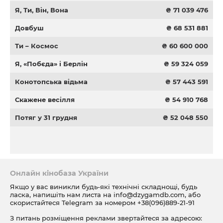
Я, Ти, Він, Вона
₴ 71 039 476
Довбуш
₴ 68 531 881
Ти – Космос
₴ 60 600 000
Я, «Побєда» і Берлін
₴ 59 324 059
Конотопська відьма
₴ 57 443 591
Скажене весілля
₴ 54 910 768
Потяг у 31 грудня
₴ 52 048 550
Онлайн кінобаза України
Якщо у вас виникли будь-які технічні складнощі, будь
ласка, напишіть нам листа на
info@dzygamdb.com
, або
скористайтеся Telegram за номером
+38(096)889-21-91
З питань розміщення реклами звертайтеся за адресою: