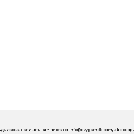
удь ласка, напишіть нам листа на
info@dzygamdb.com
, або ско