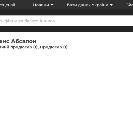
Рецензії
Новини
Бази даних України
Зйо
енс Абсалон
чий продюсер (1)
Продюсер (1)