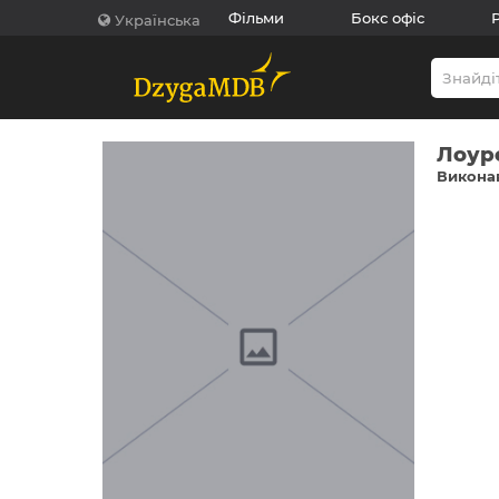
Фільми
Бокс офіс
Українська
Лоур
Виконав