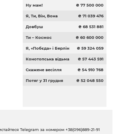
Ну мам!
₴ 77 500 000
Я, Ти, Він, Вона
₴ 71 039 476
Довбуш
₴ 68 531 881
Ти – Космос
₴ 60 600 000
Я, «Побєда» і Берлін
₴ 59 324 059
Конотопська відьма
₴ 57 443 591
Скажене весілля
₴ 54 910 768
Потяг у 31 грудня
₴ 52 048 550
ристайтеся Telegram за номером
+38(096)889-21-91