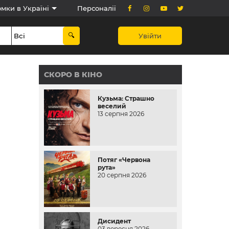
мки в Україні
Персоналії
Увійти
СКОРО В КІНО
Кузьма: Страшно
веселий
13 серпня 2026
Потяг «Червона
рута»
20 серпня 2026
Дисидент
03 вересня 2026